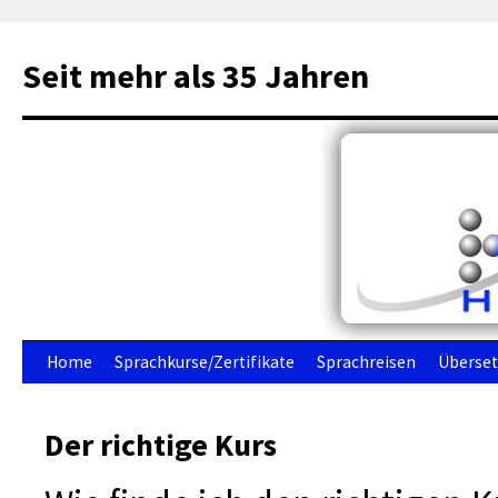
Seit mehr als 35 Jahren
Zum
Home
Sprachkurse/Zertifikate
Sprachreisen
Überse
Inhalt
Der richtige Kurs
springen