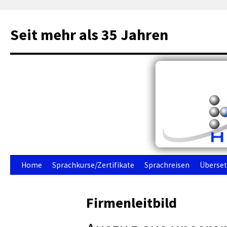
Seit mehr als 35 Jahren
Zum
Home
Sprachkurse/Zertifikate
Sprachreisen
Überse
Inhalt
Firmenleitbild
springen